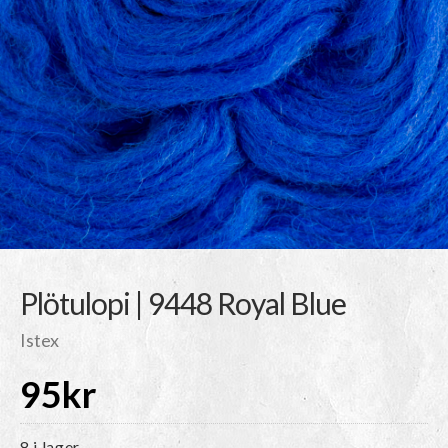
Plötulopi | 9448 Royal Blue
Istex
95
kr
8 i lager