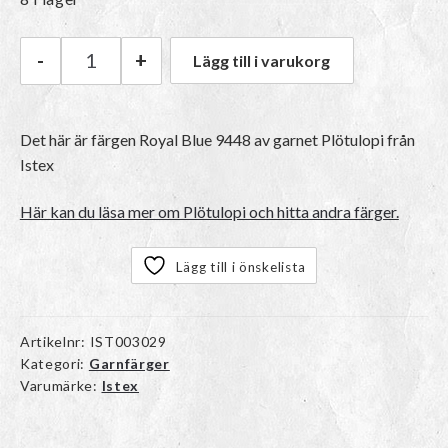
-
+
Lägg till i varukorg
Istex Plötulopi | 9448 Royal Blue mängd
Det här är färgen
Royal Blue 9448
av garnet
Plötulopi
från
Istex
Här kan du läsa mer om Plötulopi och hitta andra färger.
Lägg till i önskelista
Artikelnr:
IST003029
Kategori:
Garnfärger
Varumärke:
Istex