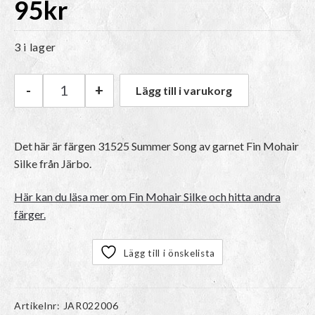
95
kr
3 i lager
-
+
Lägg till i varukorg
Järbo Fin Mohair Silke | 31525 Summer Song m
Det här är färgen 31525 Summer Song av garnet
Fin Mohair
Silke
från Järbo.
Här kan du läsa mer om Fin Mohair Silke och hitta andra
färger.
Lägg till i önskelista
Artikelnr:
JAR022006