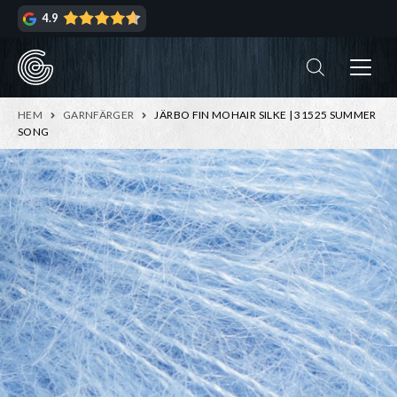
Hoppa
Hoppa
4.9
till
till
navigering
innehåll
ndera
rmeny
ndera
HEM
GARNFÄRGER
JÄRBO FIN MOHAIR SILKE | 31525 SUMMER
rmeny
SONG
ndera
rmeny
ndera
rmeny