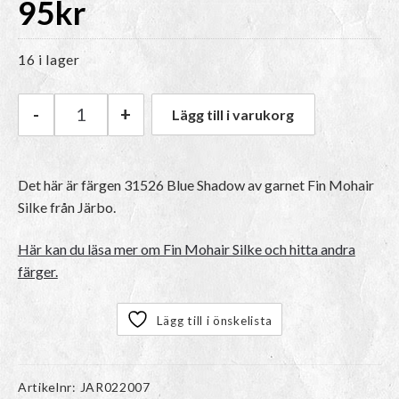
95
kr
16 i lager
-
+
Lägg till i varukorg
Järbo Fin Mohair Silke | 31526 Blue Shadow m
Det här är färgen 31526 Blue Shadow av garnet
Fin Mohair
Silke
från Järbo.
Här kan du läsa mer om Fin Mohair Silke och hitta andra
färger.
Lägg till i önskelista
Artikelnr:
JAR022007