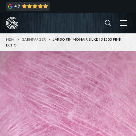
Hoppa
Hoppa
4.9
till
till
navigering
innehåll
ndera
rmeny
ndera
HEM
GARNFÄRGER
JÄRBO FIN MOHAIR SILKE | 31553 PINK
rmeny
ECHO
ndera
rmeny
ndera
rmeny