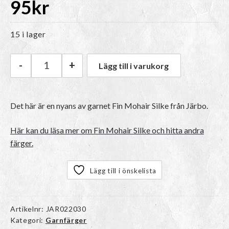
95
kr
15 i lager
-
+
Lägg till i varukorg
Järbo Fin Mohair Silke | 31553 Pink Echo mäng
Det här är en nyans av garnet
Fin Mohair Silke
från Järbo.
Här kan du läsa mer om Fin Mohair Silke och hitta andra
färger.
Lägg till i önskelista
Artikelnr:
JAR022030
Kategori:
Garnfärger