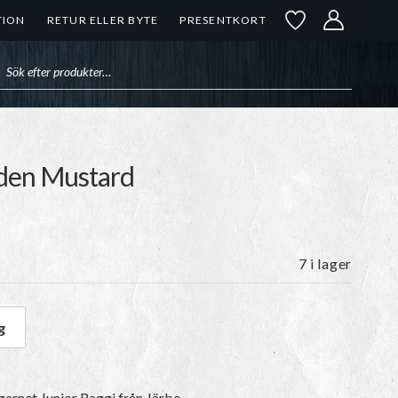
TION
RETUR ELLER BYTE
PRESENTKORT
uktsökning
lden Mustard
7 i lager
g
olden Mustard mängd
 garnet
Junior Raggi
från Järbo