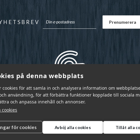
YHETSBREV
kies på denna webbplats
r cookies för att samla in och analysera information om webbplats
ch användning, för att förbättra funktioner kopplade till sociala 
bättra och anpassa innehåll och annonser.
 cookies
ingar för cookies
Avböj alla cookies
Tillåt alla 
r Sverige AB © 2026
|
info@garnr.se
|
031 - 92 