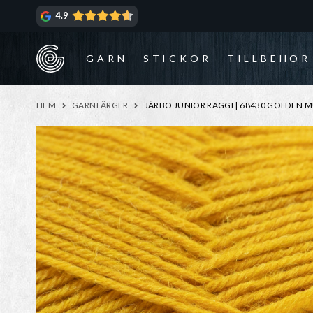
Hoppa
Hoppa
4.9
till
till
navigering
innehåll
GARN
STICKOR
TILLBEHÖR
HEM
GARNFÄRGER
JÄRBO JUNIOR RAGGI | 68430 GOLDEN 