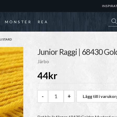
INSPIRA
Prod
MÖNSTER
REA
MUSTARD
Junior Raggi | 68430 Go
Järbo
44
kr
-
+
Lägg till i varukor
Järbo Junior Raggi | 68430 G
Det här är färgen 68430 Golden Mustard av