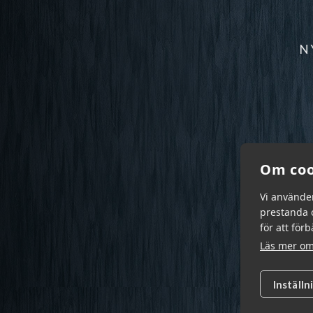
N
Om coo
Vi använde
prestanda o
för att för
Läs mer om
Inställn
Garn