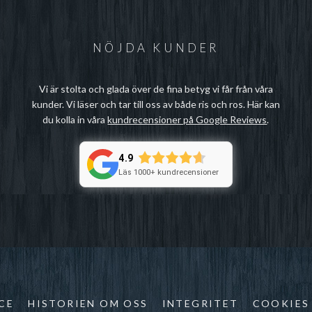
NÖJDA KUNDER
Vi är stolta och glada över de fina betyg vi får från våra
kunder. Vi läser och tar till oss av både ris och ros. Här kan
du kolla in våra
kundrecensioner på Google Reviews
.
4.9
Läs 1000+ kundrecensioner
CE
HISTORIEN OM OSS
INTEGRITET
COOKIES