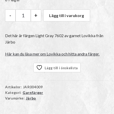
-
+
Lägg till i varukorg
Järbo Lovikka | 7602 Light Gray mängd
Det här är färgen
Light Gray 7602
av garnet
Lovikka
från
Järbo
Här kan du läsa mer om Lovikka och hitta andra färger.
Lägg till i önskelista
Artikelnr:
JAR004009
Kategori:
Garnfärger
Varumärke:
Järbo