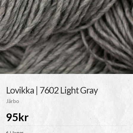
Lovikka | 7602 Light Gray
Järbo
95
kr
6 i lager