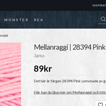
INSPIRA
Prod
MÖNSTER
REA
MONADE
Mellanraggi | 28394 Pi
Järbo
89
kr
Det här är färgen 28394 Pink Lemonade av 
Här kan du läsa mer om Mellanraggi och hitta