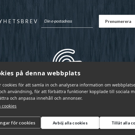
YHETSBREV
kies på denna webbplats
r cookies för att samla in och analysera information om webbplats
ch användning, för att förbättra funktioner kopplade till sociala 
bättra och anpassa innehåll och annonser.
 cookies
ingar för cookies
Avböj alla cookies
Tillåt alla 
r Sverige AB © 2026
|
info@garnr.se
|
031 - 92 