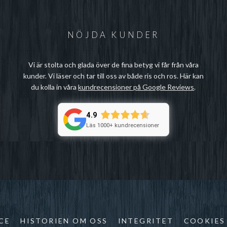
NÖJDA KUNDER
Vi är stolta och glada över de fina betyg vi får från våra
kunder. Vi läser och tar till oss av både ris och ros. Här kan
du kolla in våra
kundrecensioner på Google Reviews
.
4.9
Läs 1000+ kundrecensioner
CE
HISTORIEN OM OSS
INTEGRITET
COOKIES