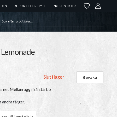
TION
RETUR ELLER BYTE
PRESENTKORT
uktsökning
nk Lemonade
Slut i lager
garnet
Mellanraggi
från Järbo
 andra färger.
Lägg till i önskelista