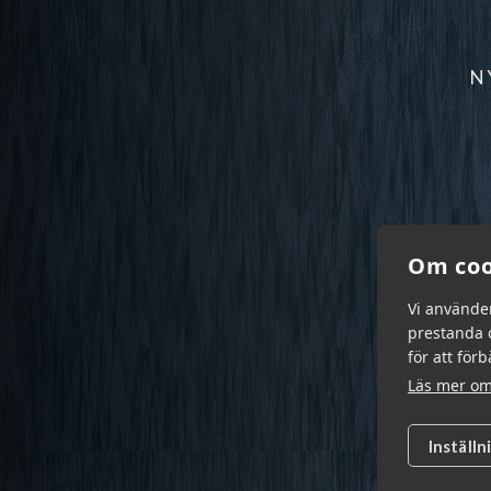
N
Om coo
Vi använde
prestanda o
för att för
Läs mer om
Inställn
Garn