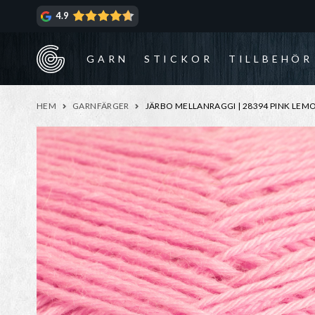
Hoppa
Hoppa
4.9
till
till
navigering
innehåll
GARN
STICKOR
TILLBEHÖR
HEM
GARNFÄRGER
JÄRBO MELLANRAGGI | 28394 PINK LE