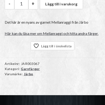
-
+
Lägg till i varukorg
Järbo Mellanraggi | 28415 Trendy Florals män
Det här är en nyans av garnet
Mellanraggi
från Järbo
Här kan du läsa mer om Mellanraggi och hitta andra färger.
Lägg till i önskelista
Artikelnr:
JAR003067
Kategori:
Garnfärger
Varumärke:
Järbo