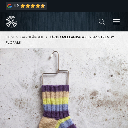
Hoppa
Hoppa
4.9
till
till
navigering
innehåll
ndera
rmeny
ndera
HEM
GARNFÄRGER
JÄRBO MELLANRAGGI | 28415 TRENDY
rmeny
FLORALS
ndera
rmeny
ndera
rmeny