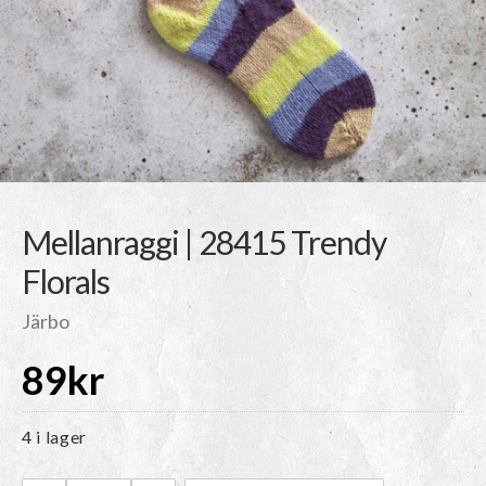
Mellanraggi | 28415 Trendy
Florals
Järbo
89
kr
4 i lager