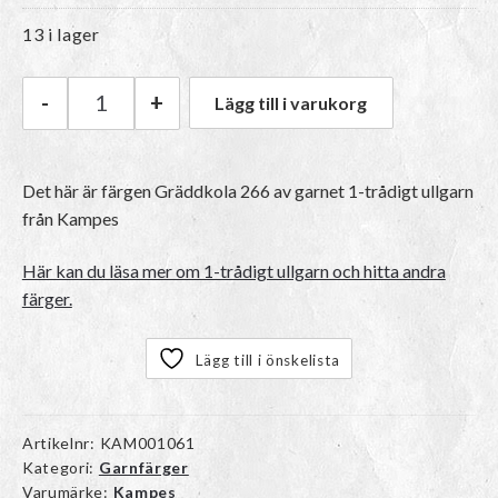
13 i lager
-
+
Lägg till i varukorg
Kampes 1-trådigt ullgarn | 266 Gräddkola män
Det här är färgen
Gräddkola 266
av garnet
1-trådigt ullgarn
från Kampes
Här kan du läsa mer om 1-trådigt ullgarn och hitta andra
färger.
Lägg till i önskelista
Artikelnr:
KAM001061
Kategori:
Garnfärger
Varumärke:
Kampes