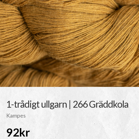
1-trådigt ullgarn | 266 Gräddkola
Kampes
92
kr