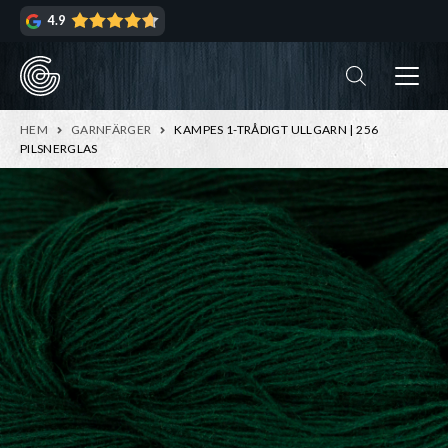
Hoppa
Hoppa
4.9
till
till
navigering
innehåll
ndera
rmeny
ndera
HEM
GARNFÄRGER
KAMPES 1-TRÅDIGT ULLGARN | 256
rmeny
PILSNERGLAS
ndera
rmeny
ndera
rmeny