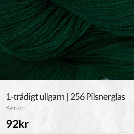
1-trådigt ullgarn | 256 Pilsnerglas
Kampes
92
kr