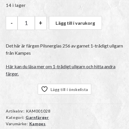
14 i lager
-
+
Lägg till i varukorg
Kampes 1-trådigt ullgarn | 256 Pilsnerglas män
Det här är färgen
Pilsnerglas 256
av garnet
1-trådigt ullgarn
från Kampes
Här kan du läsa mer om 1-trådigt ullgarn och hitta andra
färger.
Lägg till i önskelista
Artikelnr:
KAM001028
Kategori:
Garnfärger
Varumärke:
Kampes