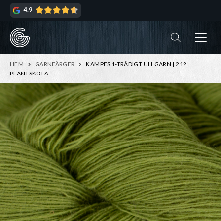
Hoppa
Hoppa
4.9
till
till
navigering
innehåll
ndera
rmeny
ndera
HEM
GARNFÄRGER
KAMPES 1-TRÅDIGT ULLGARN | 212
rmeny
PLANTSKOLA
ndera
rmeny
ndera
rmeny