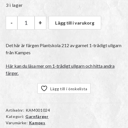
3 i lager
-
+
Lägg till i varukorg
Kampes 1-trådigt ullgarn | 212 Plantskola män
Det här är färgen
Plantskola 212
av garnet
1-trådigt ullgarn
från Kampes
Här kan du läsa mer om 1-trådigt ullgarn och hitta andra
färger.
Lägg till i önskelista
Artikelnr:
KAM001024
Kategori:
Garnfärger
Varumärke:
Kampes