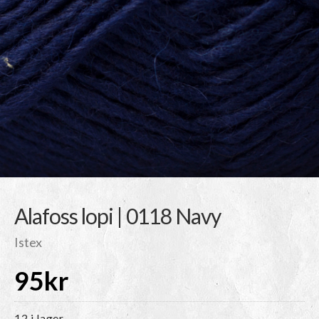
Alafoss lopi | 0118 Navy
Istex
95
kr
12 i lager