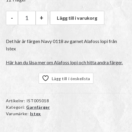
-
+
Lägg till i varukorg
Istex Alafoss lopi | 0118 Navy mängd
Det här är färgen
Navy 0118
av garnet
Alafoss lopi
från
Istex
Här kan du läsa mer om Alafoss lopi och hitta andra färger.
Lägg till i önskelista
Artikelnr:
IST005018
Kategori:
Garnfärger
Varumärke:
Istex