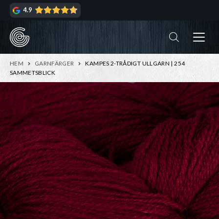
Hoppa
Hoppa
4.9
till
till
navigering
innehåll
ndera
rmeny
ndera
HEM
GARNFÄRGER
KAMPES 2-TRÅDIGT ULLGARN | 254
rmeny
SAMMETSBLICK
ndera
rmeny
ndera
rmeny