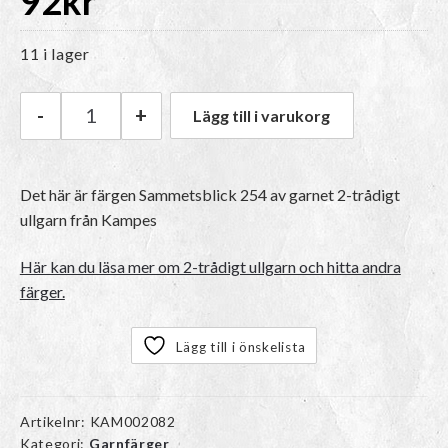
92
kr
11 i lager
-
+
Lägg till i varukorg
Kampes 2-trådigt ullgarn | 254 Sammetsblick 
Det här är färgen
Sammetsblick 254
av garnet
2-trådigt
ullgarn
från Kampes
Här kan du läsa mer om 2-trådigt ullgarn och hitta andra
färger.
Lägg till i önskelista
Artikelnr:
KAM002082
Kategori:
Garnfärger