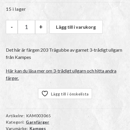
15 i lager
-
+
Lägg till i varukorg
Kampes 3-trådigt ullgarn | 203 Trägubbe mäng
Det här är färgen 203 Trägubbe av garnet
3-trådigt ullgarn
från Kampes
Här kan du läsa mer om 3-trådigt ullgarn och hitta andra
färger.
Lägg till i önskelista
Artikelnr:
KAM003065
Kategori:
Garnfärger
Varumärke:
Kampes