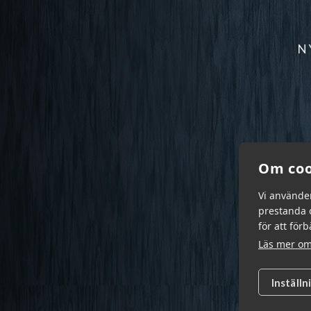
N
Om coo
Vi använde
prestanda o
för att för
Läs mer om
Inställn
Garn