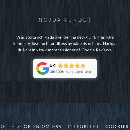
NÖJDA KUNDER
Vi är stolta och glada över de fina betyg vi får från våra
kunder. Vi läser och tar till oss av både ris och ros. Här kan
du kolla in våra
kundrecensioner på Google Reviews
.
4.9
Läs 1000+ kundrecensioner
CE
HISTORIEN OM OSS
INTEGRITET
COOKIES