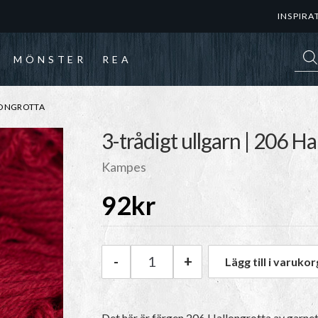
INSPIRA
Prod
MÖNSTER
REA
LONGROTTA
3-trådigt ullgarn | 206 H
Kampes
92
kr
-
+
Lägg till i varukor
Kampes 3-trådigt ullgarn | 20
Det här är färgen 206 Hallongrotta av garne