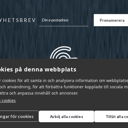
YHETSBREV
kies på denna webbplats
r cookies för att samla in och analysera information om webbplats
ch användning, för att förbättra funktioner kopplade till sociala 
bättra och anpassa innehåll och annonser.
 cookies
ingar för cookies
Avböj alla cookies
Tillåt alla 
r Sverige AB © 2026
|
info@garnr.se
|
031 - 92 