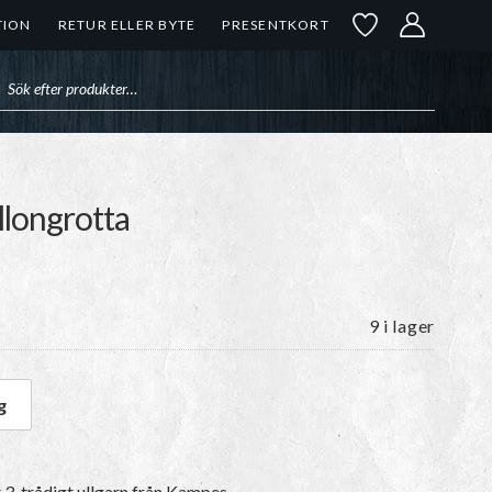
TION
RETUR ELLER BYTE
PRESENTKORT
uktsökning
allongrotta
9 i lager
g
6 Hallongrotta mängd
t
3-trådigt ullgarn
från Kampes