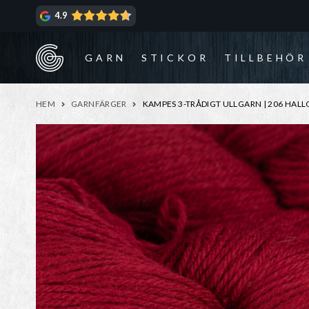
Hoppa
Hoppa
4.9
till
till
navigering
innehåll
GARN
STICKOR
TILLBEHÖR
HEM
GARNFÄRGER
KAMPES 3-TRÅDIGT ULLGARN | 206 HAL