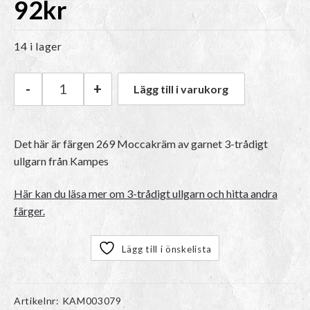
92
kr
14 i lager
-
+
Lägg till i varukorg
Kampes 3-trådigt ullgarn | 269 Moccakräm mä
Det här är färgen 269 Moccakräm av garnet
3-trådigt
ullgarn
från Kampes
Här kan du läsa mer om 3-trådigt ullgarn och hitta andra
färger.
Lägg till i önskelista
Artikelnr:
KAM003079