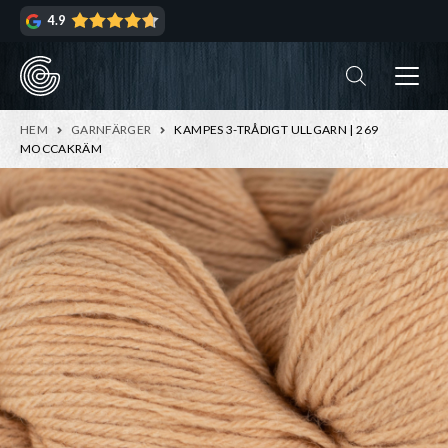
Hoppa
Hoppa
4.9
till
till
navigering
innehåll
ndera
rmeny
ndera
HEM
GARNFÄRGER
KAMPES 3-TRÅDIGT ULLGARN | 269
rmeny
MOCCAKRÄM
ndera
rmeny
ndera
rmeny