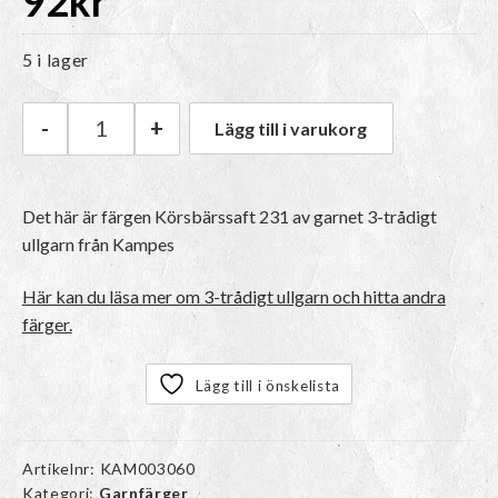
92
kr
5 i lager
-
+
Lägg till i varukorg
Kampes 3-trådigt ullgarn | 231 Körsbärssaft m
Det här är färgen
Körsbärssaft 231
av garnet
3-trådigt
ullgarn
från Kampes
Här kan du läsa mer om 3-trådigt ullgarn och hitta andra
färger.
Lägg till i önskelista
Artikelnr:
KAM003060
Kategori:
Garnfärger