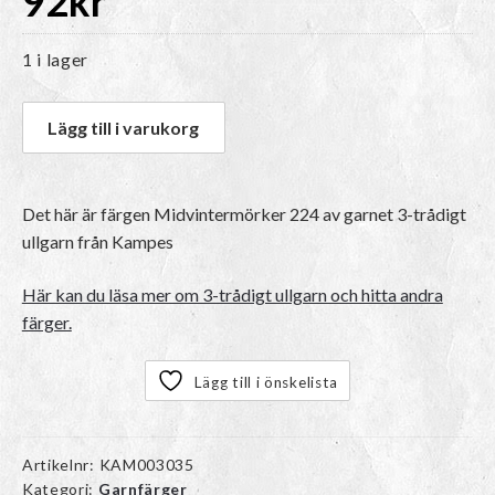
92
kr
1 i lager
Lägg till i varukorg
Det här är färgen
Midvintermörker 224
av garnet
3-trådigt
ullgarn
från Kampes
Här kan du läsa mer om 3-trådigt ullgarn och hitta andra
färger.
Lägg till i önskelista
Artikelnr:
KAM003035
Kategori:
Garnfärger