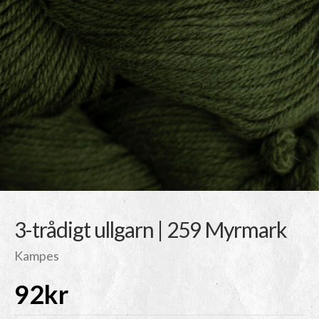
3-trådigt ullgarn | 259 Myrmark
Kampes
92
kr