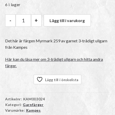
6 i lager
-
+
Lägg till i varukorg
Kampes 3-trådigt ullgarn | 259 Myrmark mäng
Det här är färgen
Myrmark 259
av garnet
3-trådigt ullgarn
från Kampes
Här kan du läsa mer om 3-trådigt ullgarn och hitta andra
färger.
Lägg till i önskelista
Artikelnr:
KAM003024
Kategori:
Garnfärger
Varumärke:
Kampes