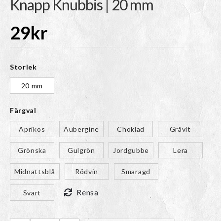
Knapp Knubbis | 20 mm
29
kr
Storlek
20 mm
Färgval
Aprikos
Aubergine
Choklad
Gråvit
Grönska
Gulgrön
Jordgubbe
Lera
Midnattsblå
Rödvin
Smaragd
Rensa
Svart