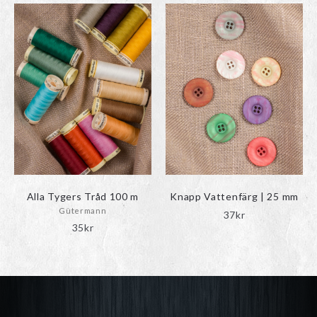
Den
till
här
25kr
produkten
har
flera
varianter.
De
olika
alternativen
kan
väljas
på
produktsidan
Alla Tygers Tråd 100 m
Knapp Vattenfärg | 25 mm
Gütermann
37
kr
35
kr