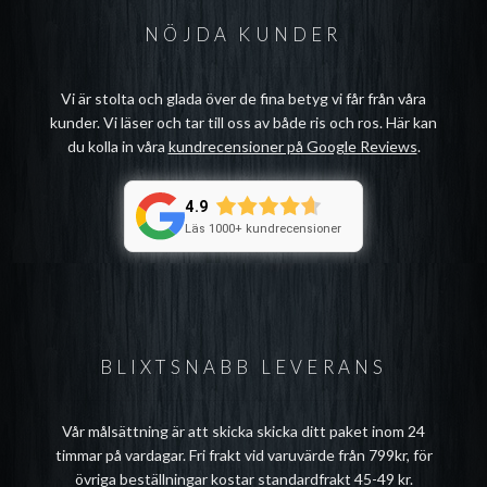
NÖJDA KUNDER
Vi är stolta och glada över de fina betyg vi får från våra
kunder. Vi läser och tar till oss av både ris och ros. Här kan
du kolla in våra
kundrecensioner på Google Reviews
.
4.9
Läs 1000+ kundrecensioner
BLIXTSNABB LEVERANS
Vår målsättning är att skicka skicka ditt paket inom 24
timmar på vardagar. Fri frakt vid varuvärde från 799kr, för
övriga beställningar kostar standardfrakt 45-49 kr.