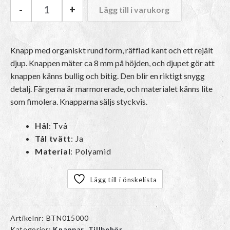
-
+
Lägg till i varukorg
Knapp Knubbis | 20 mm mängd
Knapp med organiskt rund form, räfflad kant och ett rejält
djup. Knappen mäter ca 8 mm på höjden, och djupet gör att
knappen känns bullig och bitig. Den blir en riktigt snygg
detalj. Färgerna är marmorerade, och materialet känns lite
som fimolera. Knapparna säljs styckvis.
Hål
: Två
Tål tvätt
: Ja
Material
: Polyamid
Lägg till i önskelista
Artikelnr:
BTN015000
Kategorier:
Knappar
,
Tillbehör