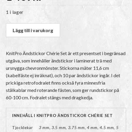
1 i lager
Lägg till i varukorg
KnitPro Ändstickor Chérie Set är ett presentset i begränsad
utgåva, som innehåller ändstickor i laminerat trä med
ursnygga chevronmönster. Stickorna mäter 11,6 cm
(kabelfäste ej inräknat), och 10 par ändstickor ingår. I det
prickiga retrofodralet finns också fyra minnesfria
stålkablar med roterande fästen, som ger rundstickor på
60-100 cm. Fodralet stängs med dragkedja.
INNEHÅLL I KNITPRO ÄNDSTICKOR CHÉRIE SET
Tjocklekar
3 mm, 3.5 mm, 3.75 mm, 4 mm, 4.5 mm, 5