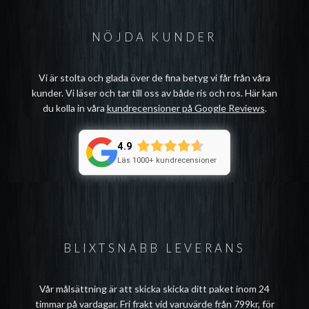
NÖJDA KUNDER
Vi är stolta och glada över de fina betyg vi får från våra
kunder. Vi läser och tar till oss av både ris och ros. Här kan
du kolla in våra
kundrecensioner på Google Reviews
.
4.9
Läs 1000+ kundrecensioner
BLIXTSNABB LEVERANS
Vår målsättning är att skicka skicka ditt paket inom 24
timmar på vardagar. Fri frakt vid varuvärde från 799kr, för