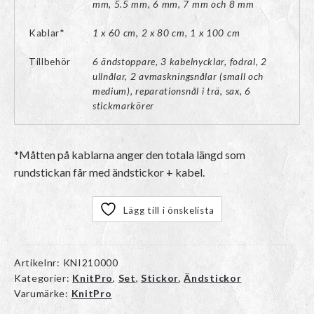
mm, 5.5 mm, 6 mm, 7 mm och 8 mm
Kablar*
1 x 60 cm, 2 x 80 cm, 1 x 100 cm
Tillbehör
6 ändstoppare, 3 kabelnycklar, fodral, 2
ullnålar, 2 avmaskningsnålar (small och
medium), reparationsnål i trä, sax, 6
stickmarkörer
*Måtten på kablarna anger den totala längd som
rundstickan får med ändstickor + kabel.
Lägg till i önskelista
Artikelnr:
KNI210000
Kategorier:
KnitPro
,
Set
,
Stickor
,
Ändstickor
Varumärke:
KnitPro