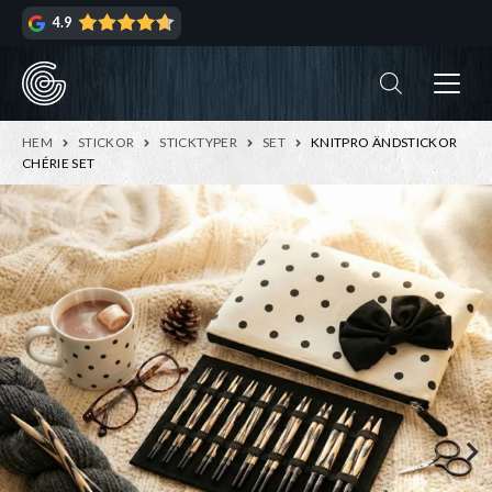
Hoppa
Hoppa
4.9
till
till
navigering
innehåll
ndera
rmeny
ndera
HEM
STICKOR
STICKTYPER
SET
KNITPRO ÄNDSTICKOR
rmeny
CHÉRIE SET
ndera
rmeny
ndera
rmeny