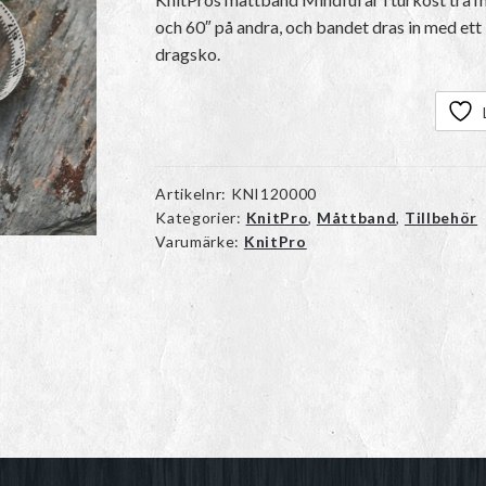
och 60″ på andra, och bandet dras in med ett
dragsko.
Artikelnr:
KNI120000
Kategorier:
KnitPro
,
Måttband
,
Tillbehör
Varumärke:
KnitPro