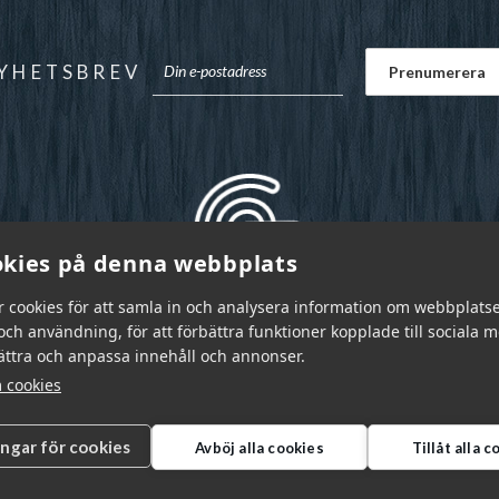
YHETSBREV
kies på denna webbplats
r cookies för att samla in och analysera information om webbplats
ch användning, för att förbättra funktioner kopplade till sociala 
bättra och anpassa innehåll och annonser.
 cookies
ingar för cookies
Avböj alla cookies
Tillåt alla 
r Sverige AB © 2026
|
info@garnr.se
|
031 - 92 