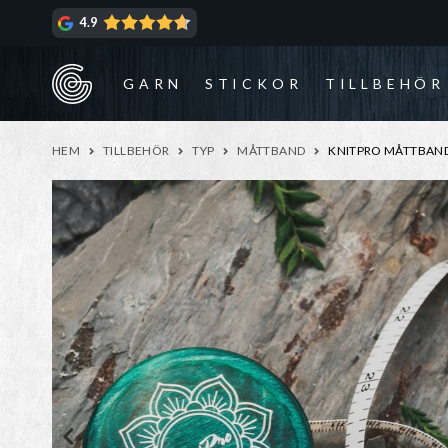
Hoppa
Hoppa
4.9
till
till
navigering
innehåll
GARN
STICKOR
TILLBEHÖR
HEM
TILLBEHÖR
TYP
MÅTTBAND
KNITPRO MÅTTBAN