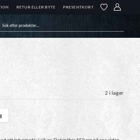
TION
RETUR ELLER BYTE
PRESENTKORT
uktsökning
2 i lager
g
ngd
ed ett lotusmotiv i silver. Det mäter 152 cm på ena sidan