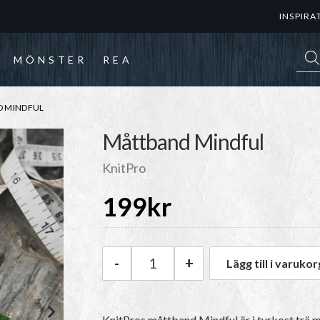
INSPIRA
Prod
MÖNSTER
REA
D MINDFUL
Måttband Mindful
KnitPro
199
kr
-
+
Lägg till i varukor
KnitPro Måttband Mindful mä
KnitPros måttband Mindful är i turkost trä m