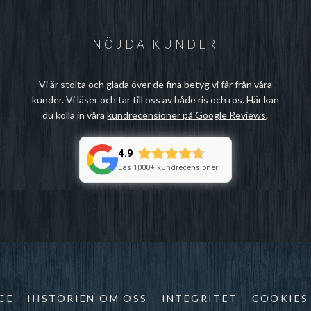
NÖJDA KUNDER
Vi är stolta och glada över de fina betyg vi får från våra
kunder. Vi läser och tar till oss av både ris och ros. Här kan
du kolla in våra
kundrecensioner på Google Reviews
.
4.9
Läs 1000+ kundrecensioner
CE
HISTORIEN OM OSS
INTEGRITET
COOKIES