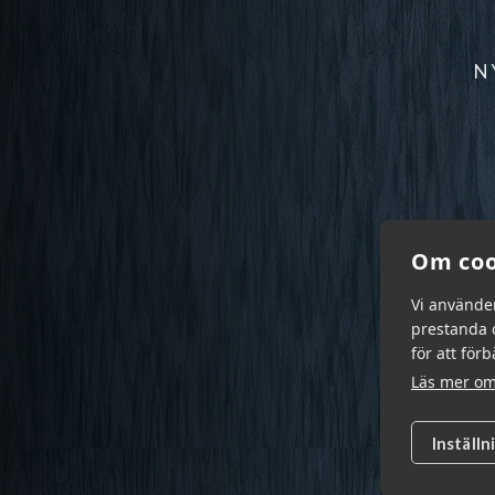
N
Om coo
Vi använde
prestanda o
för att för
Läs mer om
Inställn
Garn