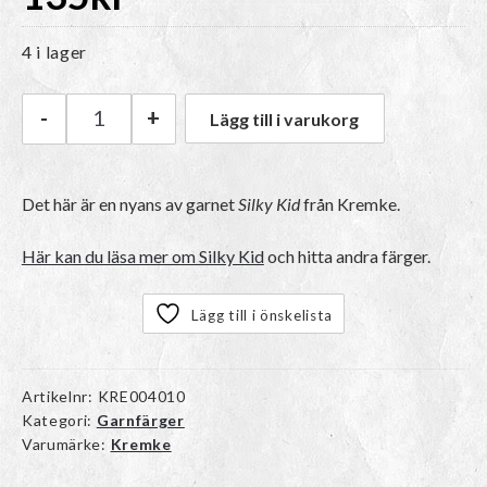
4 i lager
-
+
Lägg till i varukorg
Kremke Silky Kid | 07_095 Marinblå mängd
Det här är en nyans av garnet
Silky Kid
från Kremke.
Här kan du läsa mer om Silky Kid
och hitta andra färger.
Lägg till i önskelista
Artikelnr:
KRE004010
Kategori:
Garnfärger
Varumärke:
Kremke