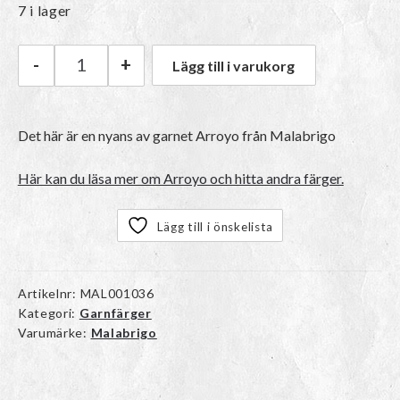
7 i lager
-
+
Lägg till i varukorg
Malabrigo Arroyo | 052 Paris Night mängd
Det här är en nyans av garnet
Arroyo
från Malabrigo
Här kan du läsa mer om Arroyo och hitta andra färger.
Lägg till i önskelista
Artikelnr:
MAL001036
Kategori:
Garnfärger
Varumärke:
Malabrigo