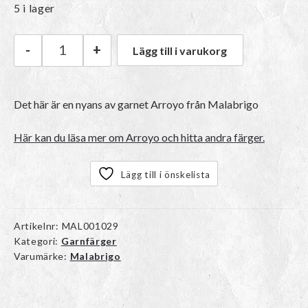
5 i lager
-
+
Lägg till i varukorg
Malabrigo Arroyo | 230 Sea Horse mängd
Det här är en nyans av garnet
Arroyo
från Malabrigo
Här kan du läsa mer om Arroyo och hitta andra färger.
Lägg till i önskelista
Artikelnr:
MAL001029
Kategori:
Garnfärger
Varumärke:
Malabrigo