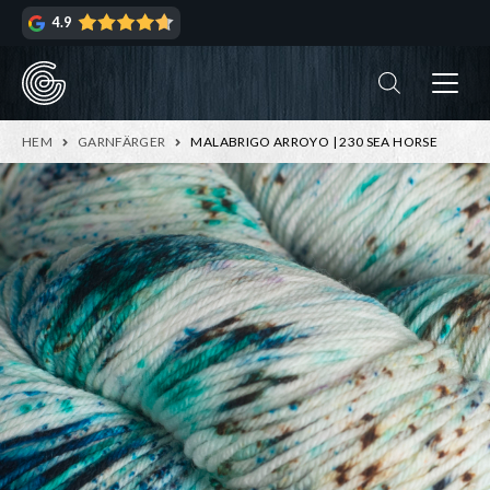
Hoppa
Hoppa
4.9
till
till
navigering
innehåll
ndera
rmeny
ndera
HEM
GARNFÄRGER
MALABRIGO ARROYO | 230 SEA HORSE
rmeny
ndera
rmeny
ndera
rmeny