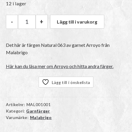
12 i lager
-
+
Lägg till i varukorg
Malabrigo Arroyo | 063 Natural mängd
Det här är färgen
Natural 063
av garnet
Arroyo
från
Malabrigo
Här kan du läsa mer om Arroyo och hitta andra färger.
Lägg till i önskelista
Artikelnr:
MAL001001
Kategori:
Garnfärger
Varumärke:
Malabrigo