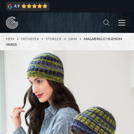
Hoppa
Hoppa
4.9
till
till
navigering
innehåll
ndera
rmeny
ndera
HEM
MÖNSTER
STORLEK
DAM
MALABRIGO HUDSON
rmeny
YARDS
ndera
rmeny
ndera
rmeny