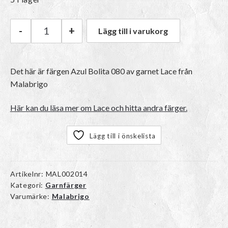
-
+
Lägg till i varukorg
Malabrigo Lace | 080 Azul Bolita mängd
Det här är färgen
Azul Bolita 080
av garnet
Lace
från
Malabrigo
Här kan du läsa mer om Lace och hitta andra färger.
Lägg till i önskelista
Artikelnr:
MAL002014
Kategori:
Garnfärger
Varumärke:
Malabrigo