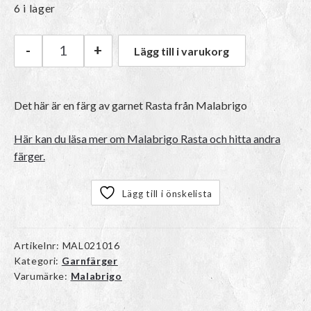
6 i lager
-
+
Lägg till i varukorg
Malabrigo Rasta | 010 Fluo mängd
Det här är en färg av garnet Rasta från Malabrigo
Här kan du läsa mer om Malabrigo Rasta och hitta andra
färger.
Lägg till i önskelista
Artikelnr:
MAL021016
Kategori:
Garnfärger
Varumärke:
Malabrigo