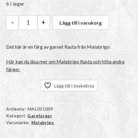
6 i lager
-
+
Lägg till i varukorg
Malabrigo Rasta | 412 Teal Feather mängd
Det här är en färg av garnet Rasta från Malabrigo
Här kan du läsa mer om Malabrigo Rasta och hitta andra
färger.
Lägg till i önskelista
Artikelnr:
MAL021009
Kategori:
Garnfärger
Varumärke:
Malabrigo