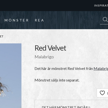
INSPIRA
Prod
MÖNSTER
REA
VET
Red Velvet
Malabrigo
Det här är mönstret
Red Velvet
från
Malabri
Mönstret säljs inte separat.
DET HÄR MÖNSTRET INGÅR I: