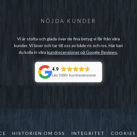
NÖJDA KUNDER
Vi är stolta och glada över de fina betyg vi får från våra
kunder. Vi läser och tar till oss av både ris och ros. Här kan
du kolla in våra
kundrecensioner på Google Reviews
.
4.9
Läs 1000+ kundrecensioner
CE
HISTORIEN OM OSS
INTEGRITET
COOKIES