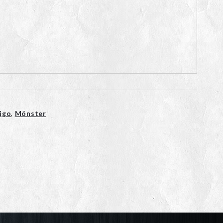
igo
,
Mönster