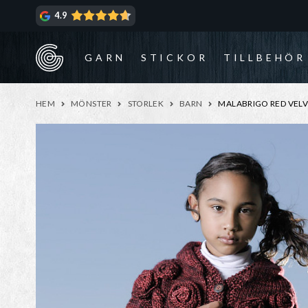
Hoppa
Hoppa
4.9
till
till
navigering
innehåll
GARN
STICKOR
TILLBEHÖR
HEM
MÖNSTER
STORLEK
BARN
MALABRIGO RED VEL