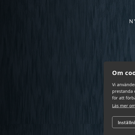
N
Om coo
Vi använde
prestanda o
för att för
Läs mer om
Inställn
Garn