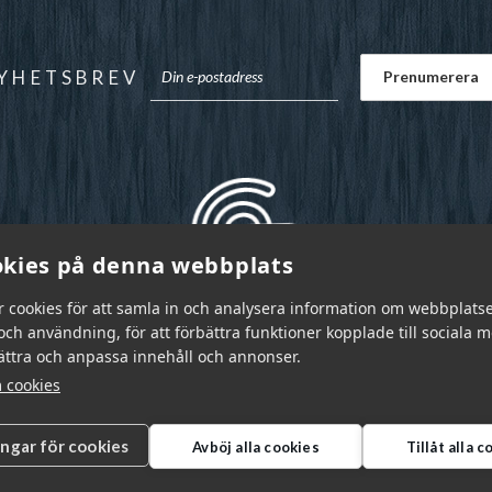
YHETSBREV
kies på denna webbplats
r cookies för att samla in och analysera information om webbplats
ch användning, för att förbättra funktioner kopplade till sociala 
bättra och anpassa innehåll och annonser.
 cookies
ingar för cookies
Avböj alla cookies
Tillåt alla 
r Sverige AB © 2026
|
info@garnr.se
|
031 - 92 