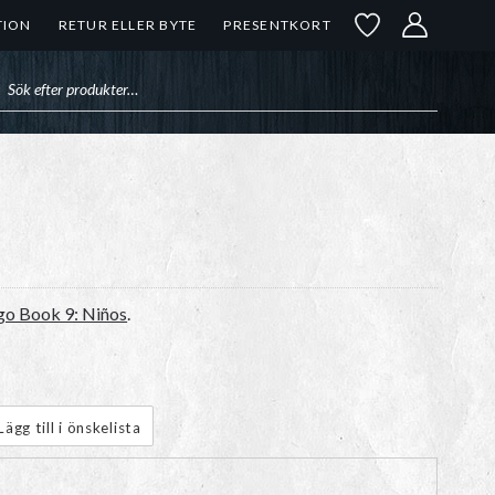
TION
RETUR ELLER BYTE
PRESENTKORT
uktsökning
go Book 9: Niños
.
Lägg till i önskelista