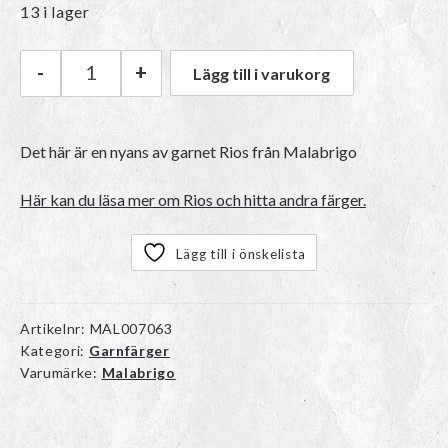
13 i lager
-
+
Lägg till i varukorg
Malabrigo Rios | 283 Virgo mängd
Det här är en nyans av garnet
Rios
från Malabrigo
Här kan du läsa mer om Rios och hitta andra färger.
Lägg till i önskelista
Artikelnr:
MAL007063
Kategori:
Garnfärger
Varumärke:
Malabrigo