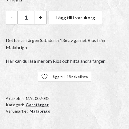
-
+
Lägg till i varukorg
Malabrigo Rios | 136 Sabiduria mängd
Det här är färgen
Sabiduria 136
av garnet
Rios
från
Malabrigo
Här kan du läsa mer om Rios och hitta andra färger.
Lägg till i önskelista
Artikelnr:
MAL007032
Kategori:
Garnfärger
Varumärke:
Malabrigo