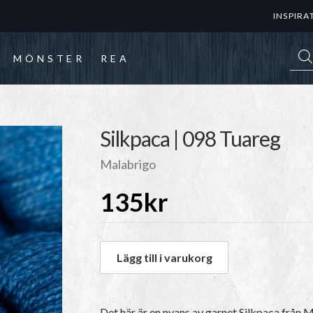
INSPIRA
Prod
MÖNSTER
REA
Silkpaca | 098 Tuareg
Malabrigo
135
kr
Lägg till i varukorg
Det här är en nyans av garnet
Silkpaca
från M