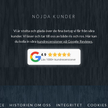
NÖJDA KUNDER
Vi är stolta och glada över de fina betyg vi får från våra
kunder. Vi läser och tar till oss av både ris och ros. Här kan
du kolla in våra
kundrecensioner på Google Reviews
.
4.9
Läs 1000+ kundrecensioner
CE
HISTORIEN OM OSS
INTEGRITET
COOKIES