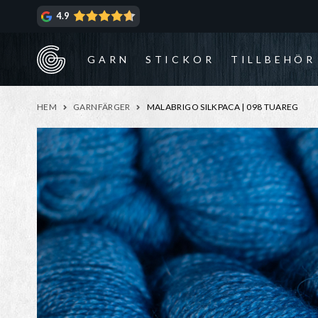
Hoppa
Hoppa
4.9
till
till
navigering
innehåll
GARN
STICKOR
TILLBEHÖR
HEM
GARNFÄRGER
MALABRIGO SILKPACA | 098 TUAREG