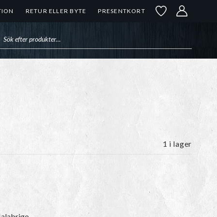
TION
RETUR ELLER BYTE
PRESENTKORT
uktsökning
1 i lager
alabrigo