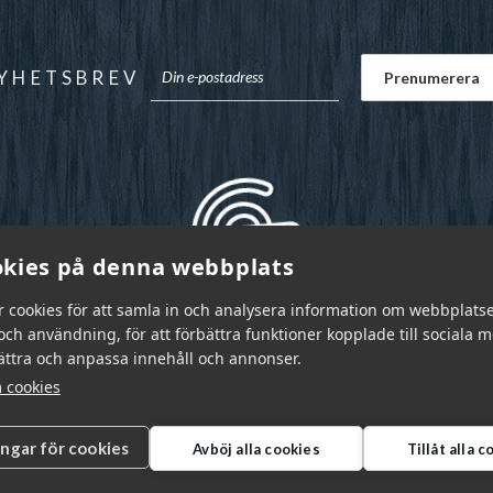
YHETSBREV
kies på denna webbplats
r cookies för att samla in och analysera information om webbplats
ch användning, för att förbättra funktioner kopplade till sociala 
bättra och anpassa innehåll och annonser.
 cookies
ingar för cookies
Avböj alla cookies
Tillåt alla 
r Sverige AB © 2026
|
info@garnr.se
|
031 - 92 