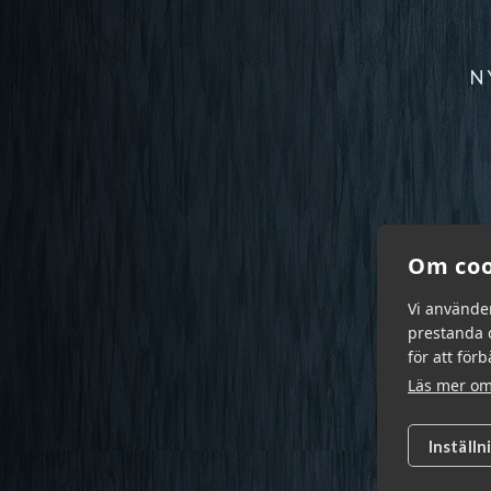
N
Om coo
Vi använde
prestanda o
för att för
Läs mer om
Inställn
Garn