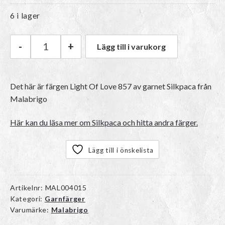
6 i lager
-
+
Lägg till i varukorg
Malabrigo Silkpaca | 857 Light Of Love mängd
Det här är färgen
Light Of Love 857
av garnet
Silkpaca
från
Malabrigo
Här kan du läsa mer om Silkpaca och hitta andra färger.
Lägg till i önskelista
Artikelnr:
MAL004015
Kategori:
Garnfärger
Varumärke:
Malabrigo