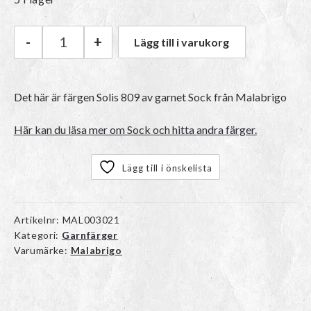
-
+
Lägg till i varukorg
Malabrigo Sock | 809 Solis mängd
Det här är färgen
Solis 809
av garnet
Sock
från Malabrigo
Här kan du läsa mer om Sock och hitta andra färger.
Lägg till i önskelista
Artikelnr:
MAL003021
Kategori:
Garnfärger
Varumärke:
Malabrigo