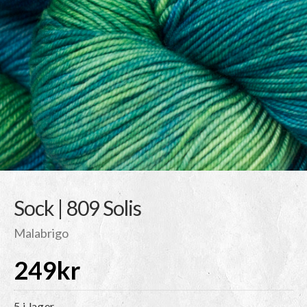
Sock | 809 Solis
Malabrigo
249
kr
5 i lager