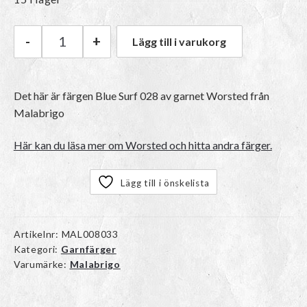
-
+
Lägg till i varukorg
Malabrigo Worsted | 028 Blue Surf mängd
Det här är färgen
Blue Surf 028
av garnet
Worsted
från
Malabrigo
Här kan du läsa mer om Worsted och hitta andra färger.
Lägg till i önskelista
Artikelnr:
MAL008033
Kategori:
Garnfärger
Varumärke:
Malabrigo