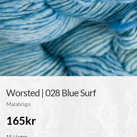
Worsted | 028 Blue Surf
Malabrigo
165
kr
15 i lager