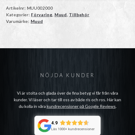
Artikelnr:
MUU002000
Kategorier:
Förvaring
,
Muud
,
Tillbehör
Varumärke:
Muud
NÖJDA KUNDER
Vi är stolta och glada över de fina betyg vi får från våra
kunder. Vi läser och tar till oss av både ris och ros. Här kan
du kolla in våra
kundrecensioner på Google Reviews
.
4.9
Läs 1000+ kundrecensioner