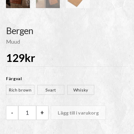
Bergen
Muud
129
kr
Färgval
Rich brown
Svart
Whisky
-
+
Lägg till i varukorg
Muud Bergen mängd