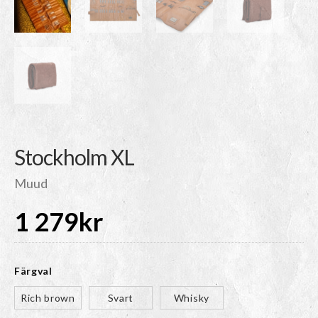
Stockholm XL
Muud
1 279
kr
Färgval
Rich brown
Svart
Whisky