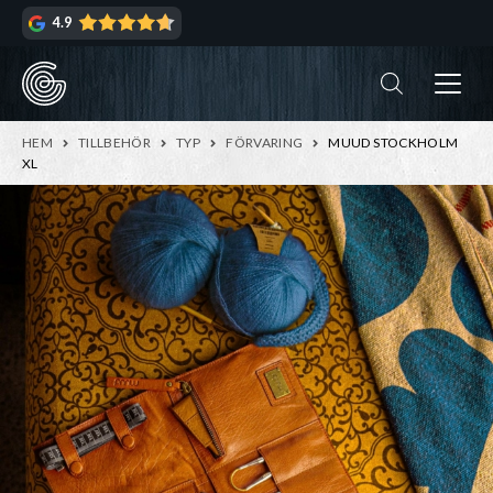
Hoppa
Hoppa
4.9
till
till
navigering
innehåll
ndera
rmeny
ndera
HEM
TILLBEHÖR
TYP
FÖRVARING
MUUD STOCKHOLM
rmeny
XL
ndera
rmeny
ndera
rmeny