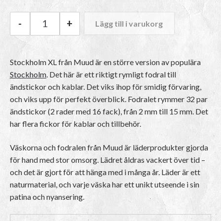
-
+
Lägg till i varukorg
Muud Stockholm XL mängd
Stockholm XL från Muud är en större version av populära
Stockholm
. Det här är ett riktigt rymligt fodral till
ändstickor och kablar. Det viks ihop för smidig förvaring,
och viks upp för perfekt överblick. Fodralet rymmer 32 par
ändstickor (2 rader med 16 fack), från 2 mm till 15 mm. Det
har flera fickor för kablar och tillbehör.
Väskorna och fodralen från Muud är läderprodukter gjorda
för hand med stor omsorg. Lädret åldras vackert över tid –
och det är gjort för att hänga med i många år. Läder är ett
naturmaterial, och varje väska har ett unikt utseende i sin
patina och nyansering.