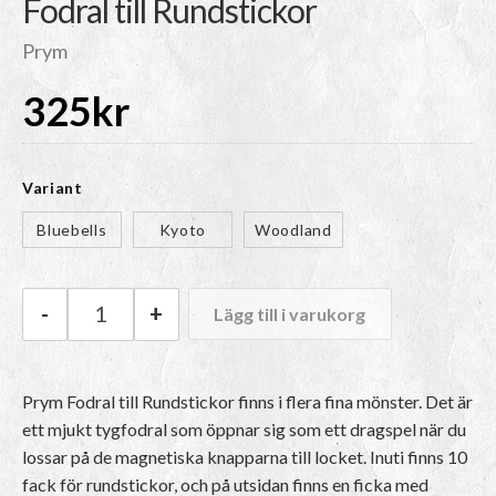
Fodral till Rundstickor
Prym
325
kr
Variant
Bluebells
Kyoto
Woodland
-
+
Lägg till i varukorg
Prym Fodral till Rundstickor mängd
Prym Fodral till Rundstickor finns i flera fina mönster. Det är
ett mjukt tygfodral som öppnar sig som ett dragspel när du
lossar på de magnetiska knapparna till locket. Inuti finns 10
fack för rundstickor, och på utsidan finns en ficka med