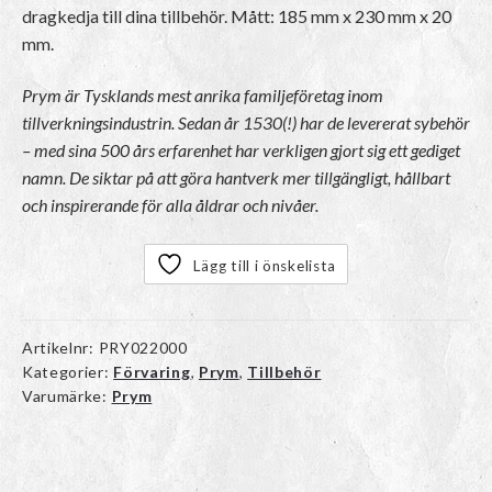
dragkedja till dina tillbehör. Mått: 185 mm x 230 mm x 20
mm.
Prym är Tysklands mest anrika familjeföretag inom
tillverkningsindustrin. Sedan år 1530(!) har de levererat sybehör
– med sina 500 års erfarenhet har verkligen gjort sig ett gediget
namn. De siktar på att göra hantverk mer tillgängligt, hållbart
och inspirerande för alla åldrar och nivåer.
Lägg till i önskelista
Artikelnr:
PRY022000
Kategorier:
Förvaring
,
Prym
,
Tillbehör
Varumärke:
Prym