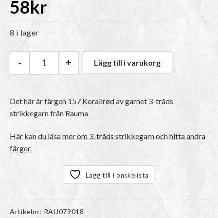
58
kr
8 i lager
-
+
Lägg till i varukorg
Rauma 3-tråds strikkegarn | 157 Korallrød män
Det här är färgen
157 Korallrød
av garnet
3-tråds
strikkegarn
från Rauma
Här kan du läsa mer om 3-tråds strikkegarn och hitta andra
färger.
Lägg till i önskelista
Artikelnr:
RAU079018