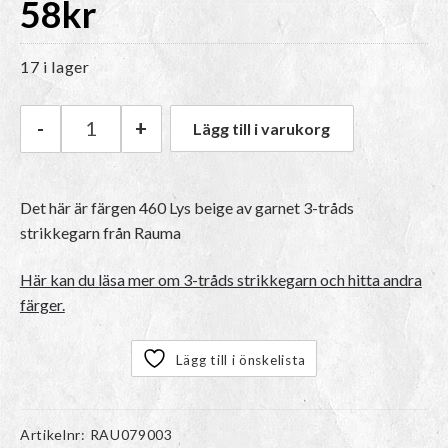
58
kr
17 i lager
-
+
Lägg till i varukorg
Rauma 3-tråds strikkegarn | 460 Lys beige män
Det här är färgen
460 Lys beige
av garnet
3-tråds
strikkegarn
från Rauma
Här kan du läsa mer om 3-tråds strikkegarn och hitta andra
färger.
Lägg till i önskelista
Artikelnr:
RAU079003