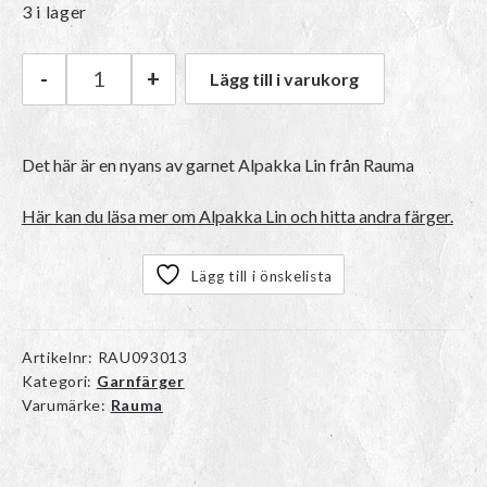
3 i lager
-
+
Lägg till i varukorg
Rauma Alpakka Lin | 1338 Pudderrosa mängd
Det här är en nyans av garnet Alpakka Lin från Rauma
Här kan du läsa mer om Alpakka Lin och hitta andra färger.
Lägg till i önskelista
Artikelnr:
RAU093013
Kategori:
Garnfärger
Varumärke:
Rauma