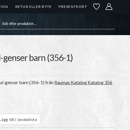
TION
RETUR ELLER BYTE
PRESENTKORT
uktsökning
l-genser barn (356-1)
ul-genser barn (356-1)
från
Raumas Katalog Katalog 356
Lägg till i önskelista