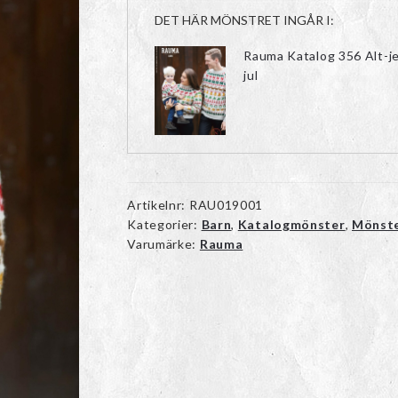
DET HÄR MÖNSTRET INGÅR I:
Rauma Katalog 356 Alt-j
jul
Artikelnr:
RAU019001
Kategorier:
Barn
,
Katalogmönster
,
Mönst
Varumärke:
Rauma