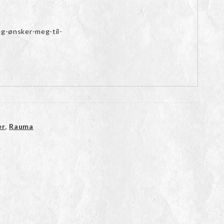
eg-ønsker-meg-til-
er
,
Rauma