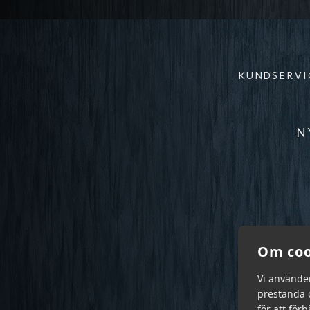
KUNDSERVI
N
Om coo
Vi använde
prestanda o
för att för