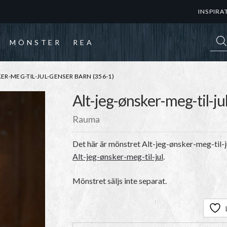
INSPIRA
Prod
MÖNSTER
REA
R-MEG-TIL-JUL-GENSER BARN (356-1)
Alt-jeg-ønsker-meg-til-ju
Rauma
Det här är mönstret
Alt-jeg-ønsker-meg-til-j
Alt-jeg-ønsker-meg-til-jul
.
Mönstret säljs inte separat.