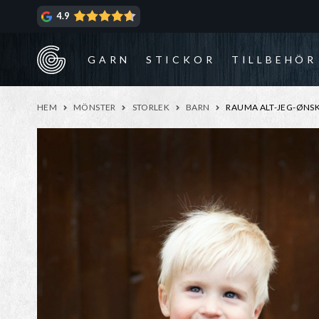
Hoppa
Hoppa
4.9
till
till
navigering
innehåll
GARN
STICKOR
TILLBEHÖR
HEM
MÖNSTER
STORLEK
BARN
RAUMA ALT-JEG-ØNSKE