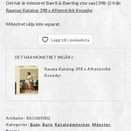
Det här är mönstret
Bærit & Bærling stor sau (398-2)
från
Raumas Katalog 398 x Aftenstrikk Kosedyr
.
Mönstret säljs inte separat.
Lägg till i önskelista
DET HÄR MÖNSTRET INGÅR I:
Rauma Katalog 398 x Aftenstrikk
Kosedyr
Artikelnr:
RAU069002
Kategorier:
Baby
,
Barn
,
Katalogmönster
,
Mönster
,
Rauma