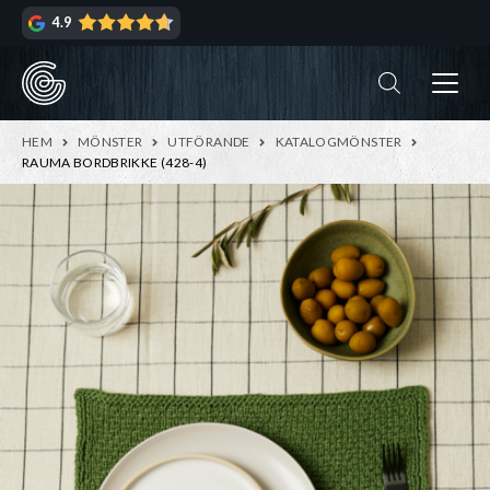
Hoppa
Hoppa
4.9
till
till
navigering
innehåll
ndera
rmeny
ndera
HEM
MÖNSTER
UTFÖRANDE
KATALOGMÖNSTER
rmeny
RAUMA BORDBRIKKE (428-4)
ndera
rmeny
ndera
rmeny