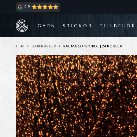
Hoppa
Hoppa
4.9
till
till
navigering
innehåll
GARN
STICKOR
TILLBEHÖR
HEM
GARNFÄRGER
RAUMA CONCORDE | 24 KOBBER