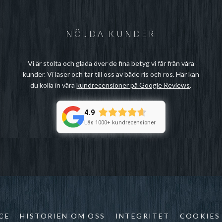
NÖJDA KUNDER
Vi är stolta och glada över de fina betyg vi får från våra
kunder. Vi läser och tar till oss av både ris och ros. Här kan
du kolla in våra
kundrecensioner på Google Reviews
.
4.9
Läs 1000+ kundrecensioner
CE
HISTORIEN OM OSS
INTEGRITET
COOKIES