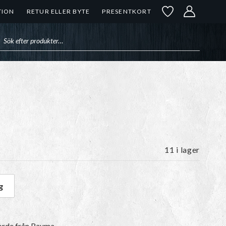
TION
RETUR ELLER BYTE
PRESENTKORT
uktsökning
11 i lager
g
mängd
orde
från Rauma.