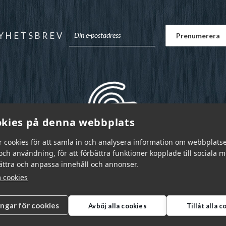
YHETSBREV
kies på denna webbplats
r cookies för att samla in och analysera information om webbplats
ch användning, för att förbättra funktioner kopplade till sociala 
bättra och anpassa innehåll och annonser.
 cookies
ingar för cookies
Avböj alla cookies
Tillåt alla 
r Sverige AB © 2026
|
info@garnr.se
|
031 - 92 