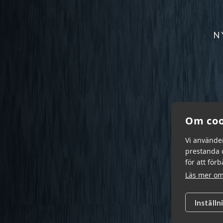
N
Om coo
Vi använde
prestanda o
för att för
Läs mer om
Inställn
Garn