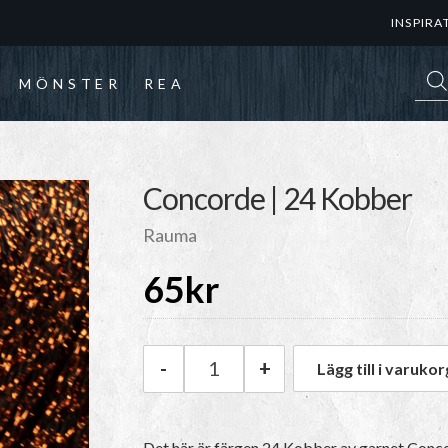
INSPIRA
Prod
MÖNSTER
REA
Concorde | 24 Kobber
Rauma
65
kr
-
+
Lägg till i varukor
Rauma Concorde | 24 Kobber 
Det här är färgen 24 Kobber av garnet
Conc