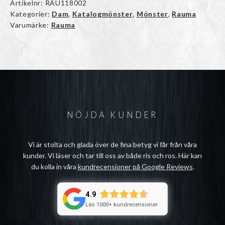
Artikelnr:
RAU118002
Kategorier:
Dam
,
Katalogmönster
,
Mönster
,
Rauma
Varumärke:
Rauma
NÖJDA KUNDER
Vi är stolta och glada över de fina betyg vi får från våra
kunder. Vi läser och tar till oss av både ris och ros. Här kan
du kolla in våra
kundrecensioner på Google Reviews
.
4.9
Läs 1000+ kundrecensioner