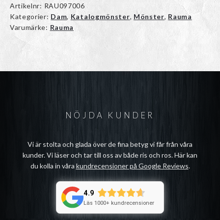
Artikelnr:
RAU097006
Kategorier:
Dam
,
Katalogmönster
,
Mönster
,
Rauma
Varumärke:
Rauma
NÖJDA KUNDER
Vi är stolta och glada över de fina betyg vi får från våra
kunder. Vi läser och tar till oss av både ris och ros. Här kan
du kolla in våra
kundrecensioner på Google Reviews
.
4.9
Läs 1000+ kundrecensioner