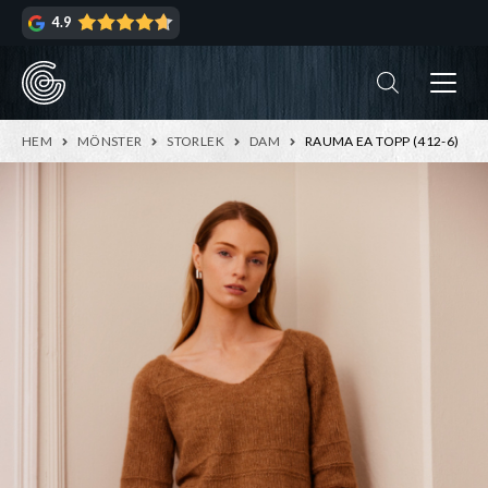
Hoppa
Hoppa
4.9
till
till
navigering
innehåll
ndera
rmeny
ndera
HEM
MÖNSTER
STORLEK
DAM
RAUMA EA TOPP (412-6)
rmeny
ndera
rmeny
ndera
rmeny