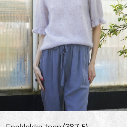
Engklokke-topp (387-5)