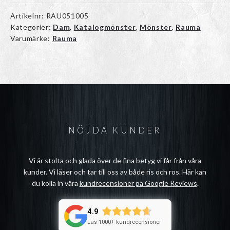
Artikelnr:
RAU051005
Kategorier:
Dam
,
Katalogmönster
,
Mönster
,
Rauma
Varumärke:
Rauma
NÖJDA KUNDER
Vi är stolta och glada över de fina betyg vi får från våra
kunder. Vi läser och tar till oss av både ris och ros. Här kan
du kolla in våra
kundrecensioner på Google Reviews
.
4.9
Läs 1000+ kundrecensioner